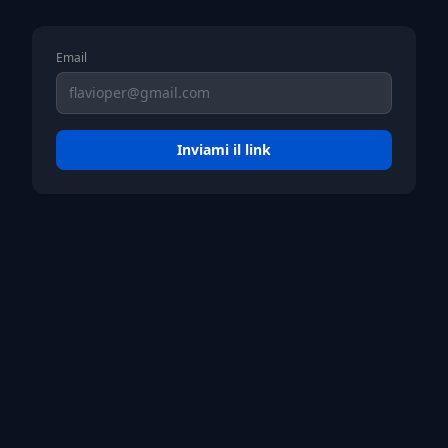
Email
Inviami il link