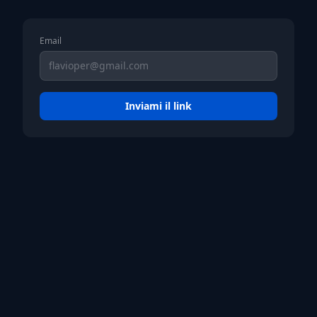
Email
Inviami il link