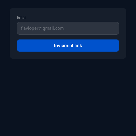
Email
Inviami il link