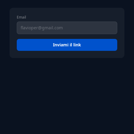
Email
Inviami il link